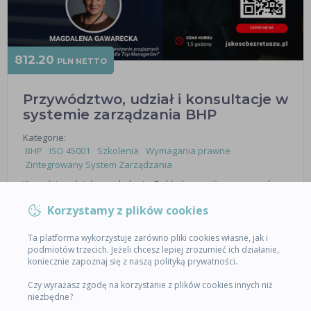
812.20
PLN NETTO
Przywództwo, udział i konsultacje w
systemie zarządzania BHP
Kategorie:
BHP
ISO 45001
Szkolenia
Wymagania prawne
Zintegrowany System Zarządzania
Korzyści z udziału w szkoleniu: Dokładna analiza wymagań
normy ISO 45001 dotycząca roli kierownictwa, udziału
Korzystamy z plików cookies
pracowników w kształtowaniu systemu zarządzania BHP i
zasad prowadzenia konsultacji Powiązanie ww. wymagań z
wymaganiami…
Ta platforma wykorzystuje zarówno pliki cookies własne, jak i
podmiotów trzecich. Jeżeli chcesz lepiej zrozumieć ich działanie,
koniecznie zapoznaj się z naszą polityką prywatności.
SPRZEDAŻ WYŁĄCZONA
Czy wyrażasz zgodę na korzystanie z plików cookies innych niż
niezbędne?