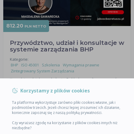
812.20
PLN NETTO
Przywództwo, udział i konsultacje w
systemie zarządzania BHP
Kategorie:
BHP
ISO 45001
Szkolenia
Wymagania prawne
Zintegrowany System Zarządzania
Korzyści z udziału w szkoleniu: Dokładna analiza wymagań
normy ISO 45001 dotycząca roli kierownictwa, udziału
Korzystamy z plików cookies
pracowników w kształtowaniu systemu zarządzania BHP i
zasad prowadzenia konsultacji Powiązanie ww. wymagań z
wymaganiami…
Ta platforma wykorzystuje zarówno pliki cookies własne, jak i
podmiotów trzecich. Jeżeli chcesz lepiej zrozumieć ich działanie,
koniecznie zapoznaj się z naszą polityką prywatności.
SPRZEDAŻ WYŁĄCZONA
Czy wyrażasz zgodę na korzystanie z plików cookies innych niż
niezbędne?